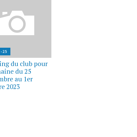
9-25
ing du club pour
maine du 25
mbre au 1er
re 2023