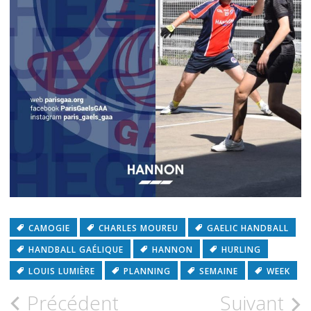
CAMOGIE
CHARLES MOUREU
GAELIC HANDBALL
HANDBALL GAÉLIQUE
HANNON
HURLING
LOUIS LUMIÈRE
PLANNING
SEMAINE
WEEK
Précédent
Suivant