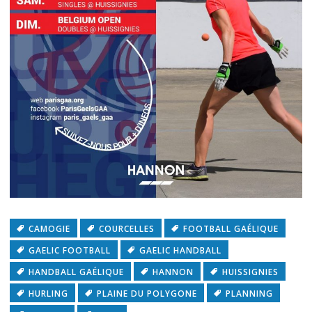
CAMOGIE
COURCELLES
FOOTBALL GAÉLIQUE
GAELIC FOOTBALL
GAELIC HANDBALL
HANDBALL GAÉLIQUE
HANNON
HUISSIGNIES
HURLING
PLAINE DU POLYGONE
PLANNING